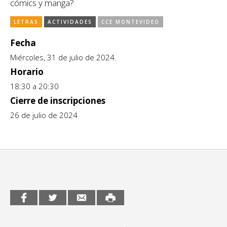
cómics y manga?
CCE en el interior/libros
Exposiciones
LETRAS
ACTIVIDADES
CCE MONTEVIDEO
Espacio itinerante de lectura infantil
Formación
Fecha
Miércoles, 31 de julio de 2024.
Género y Diversidad
Horario
Infantil y Juvenil
18:30 a 20:30
Cierre de inscripciones
Letras
26 de julio de 2024
Medio Ambiente
Música
Sin categoría