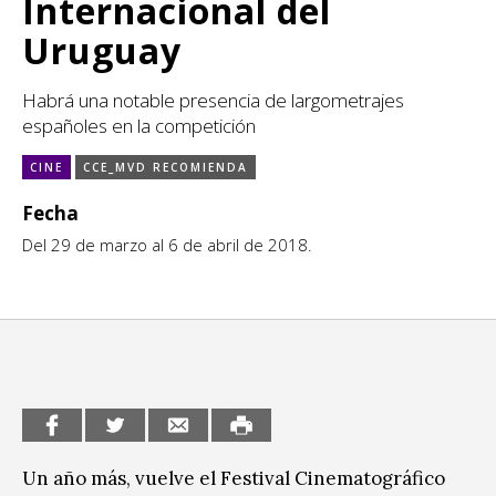
Internacional del
Escénicas
CCE en el interior/libros
Uruguay
Exposiciones
Espacio itinerante de lectura infantil
Habrá una notable presencia de largometrajes
Formación
españoles en la competición
Género y Diversidad
CINE
CCE_MVD RECOMIENDA
Infantil y Juvenil
Fecha
Letras
Del 29 de marzo al 6 de abril de 2018.
Medio Ambiente
Música
Sin categoría
Un año más, vuelve el Festival Cinematográfico