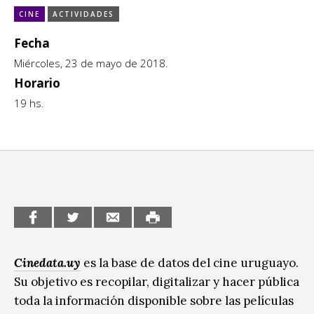
Escénicas
CINE
ACTIVIDADES
CCE en el interior/libros
Exposiciones
Fecha
Espacio itinerante de lectura infantil
Miércoles, 23 de mayo de 2018.
Formación
Horario
Género y Diversidad
19 hs.
Infantil y Juvenil
Letras
Medio Ambiente
Música
Sin categoría
Cinedata.uy
es la base de datos del cine uruguayo.
Su objetivo es recopilar, digitalizar y hacer pública
toda la información disponible sobre las películas