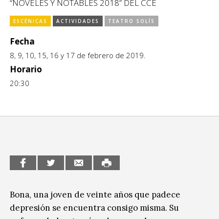
Escénicas
“NOVELES Y NOTABLES 2018” DEL CCE
CCE en el interior/libros
ESCÉNICAS
ACTIVIDADES
TEATRO SOLÍS
Exposiciones
Espacio itinerante de lectura infantil
Fecha
Formación
8, 9, 10, 15, 16 y 17 de febrero de 2019.
Género y Diversidad
Horario
20:30
Infantil y Juvenil
Letras
Medio Ambiente
Música
Sin categoría
Bona, una joven de veinte años que padece
depresión se encuentra consigo misma. Su