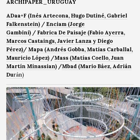
ARCHIPAPER_URUGUAY
ADaa+F (Inés Artecona, Hugo Dutiné, Gabriel
Falkenstein)
/
Enciam (Jorge
Gambini)
/
Fabrica De Paisaje (Fabio Ayerra,
Marcos Castaings, Javier Lanza y Diego
Pérez)
/
Mapa (Andrés Gobba, Matías Carballal,
Mauricio López)
/
Mass (Matías Coello, Juan
Martín Minassian)
/
Mbad (Mario Báez, Adrián
Du
rán)