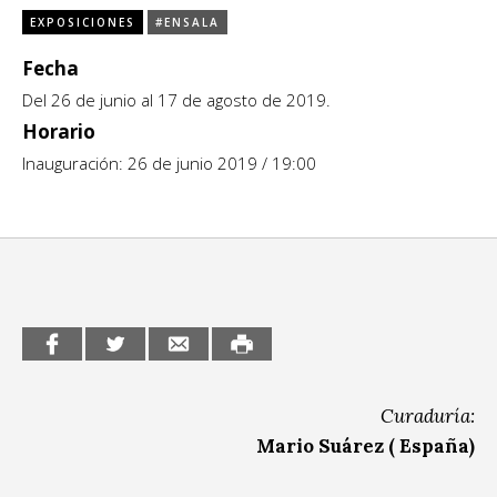
EXPOSICIONES
#ENSALA
CCE en el interior/libros
Exposiciones
Fecha
Espacio itinerante de lectura infantil
Del 26 de junio al 17 de agosto de 2019.
Formación
Horario
Género y Diversidad
Inauguración: 26 de junio 2019 / 19:00
Infantil y Juvenil
Letras
Medio Ambiente
Música
Sin categoría
Curaduría:
Mario Suárez ( España)