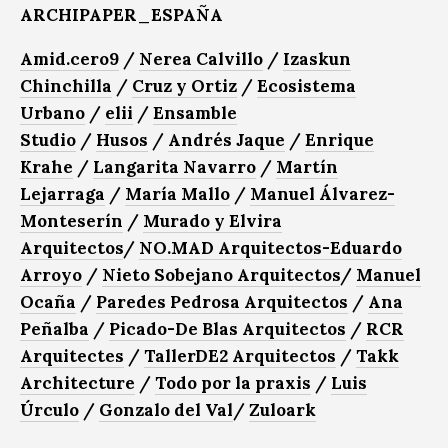
ARCHIPAPER_ESPAÑA
Amid.cero9
/
Nerea Calvillo
/
Izaskun
Chinchilla
/
Cruz y Ortiz
/
Ecosistema
Urbano
/
elii
/
Ensamble
Studio
/
Husos
/
Andrés Jaque
/
Enrique
Krahe
/
Langarita Navarro
/
Martín
Lejarraga
/
María Mallo
/
Manuel Álvarez-
Monteserín
/
Murado y Elvira
Arquitectos
/
NO.MAD Arquitectos-Eduardo
Arroyo
/
Nieto Sobejano Arquitectos
/
Manuel
Ocaña
/
Paredes Pedrosa Arquitectos
/
Ana
Peñalba
/
Picado-De Blas Arquitectos
/
RCR
Arquitectes
/
TallerDE2 Arquitectos
/
Takk
Architecture
/
Todo por la praxis
/
Luis
Úrculo
/
Gonzalo del Val
/
Zuloark