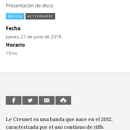
Presentación de disco
CCE en el interior/libros
Exposiciones
MÚSICA
ACTIVIDADES
Espacio itinerante de lectura infantil
Formación
Fecha
Género y Diversidad
Jueves, 21 de junio de 2018.
Horario
Infantil y Juvenil
19 hs.
Letras
Medio Ambiente
Música
Sin categoría
Le Creuset es una banda que nace en el 2012,
caracterizada por el uso continuo de riffs