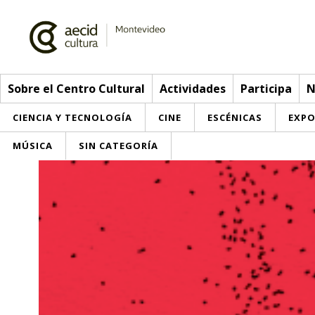
Sobre el Centro Cultural
Actividades
Participa
N
CIENCIA Y TECNOLOGÍA
CINE
ESCÉNICAS
EXPO
MÚSICA
SIN CATEGORÍA
Sobre el Centro Cultural
Red AECID
Actividades
Equipo
> Ir a Actividades
Participa
Instalaciones
Esta semana
Envíanos tu propuesta
Noticias
Visítanos
Inscripciones
Buzón de sugerencias
Convocatorias