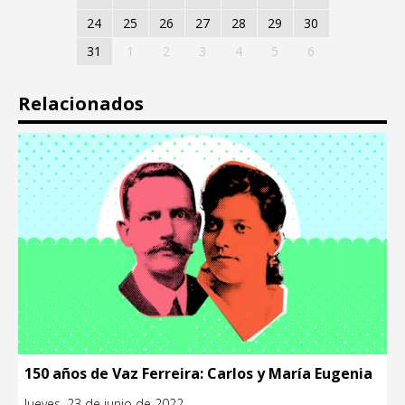
24
25
26
27
28
29
30
31
1
2
3
4
5
6
Relacionados
150 años de Vaz Ferreira: Carlos y María Eugenia
Jueves, 23 de junio de 2022.