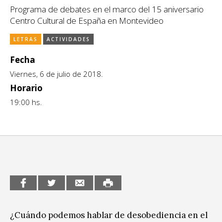
Programa de debates en el marco del 15 aniversario
CCE en el interior/libros
Exposiciones
Centro Cultural de España en Montevideo
Espacio itinerante de lectura infantil
Formación
LETRAS
ACTIVIDADES
Género y Diversidad
Fecha
Viernes, 6 de julio de 2018.
Infantil y Juvenil
Horario
19:00 hs.
Letras
Medio Ambiente
Música
Sin categoría
¿Cuándo podemos hablar de desobediencia en el