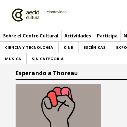
Sobre el Centro Cultural
Actividades
Participa
N
CIENCIA Y TECNOLOGÍA
CINE
ESCÉNICAS
EXPO
MÚSICA
SIN CATEGORÍA
Sobre el Centro Cultural
Esperando a Thoreau
Red AECID
Actividades
Equipo
> Ir a Actividades
Participa
Instalaciones
Esta semana
Envíanos tu propuesta
Noticias
Visítanos
Inscripciones
Buzón de sugerencias
Convocatorias