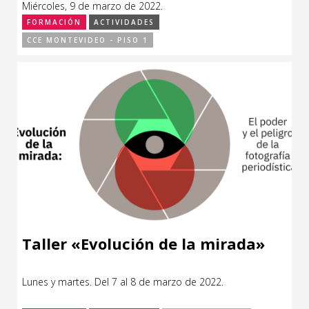
Miércoles, 9 de marzo de 2022.
CCE en el interior/libros
Exposiciones
FORMACIÓN
ACTIVIDADES
CCE MONTEVIDEO - PISO 1
Espacio itinerante de lectura infantil
Formación
Género y Diversidad
Infantil y Juvenil
Letras
Medio Ambiente
Música
Sin categoría
Taller «Evolución de la mirada»
Lunes y martes. Del 7 al 8 de marzo de 2022.