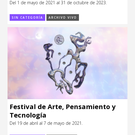
Del 1 de mayo de 2021 al 31 de octubre de 2023.
CCE en el interior/libros
Exposiciones
SIN CATEGORÍA
ARCHIVO VIVO
Espacio itinerante de lectura infantil
Formación
Género y Diversidad
Infantil y Juvenil
Letras
Medio Ambiente
Música
Sin categoría
Festival de Arte, Pensamiento y
Tecnología
Del 19 de abril al 7 de mayo de 2021.