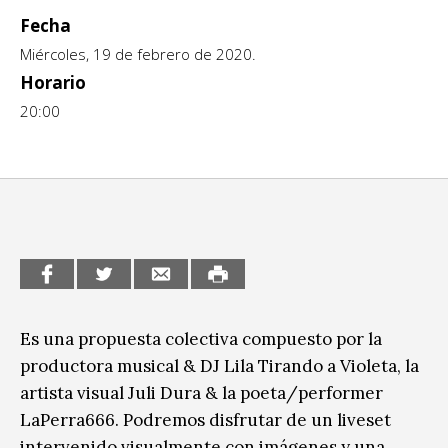
Fecha
CCE en el interior/libros
Exposiciones
Miércoles, 19 de febrero de 2020.
Espacio itinerante de lectura infantil
Formación
Horario
20:00
Género y Diversidad
Infantil y Juvenil
Letras
Medio Ambiente
Música
Es una propuesta colectiva compuesto por la
Sin categoría
productora musical & DJ Lila Tirando a Violeta, la
artista visual Juli Dura & la poeta/performer
LaPerra666. Podremos disfrutar de un liveset
intervenido visualmente con imágenes y una