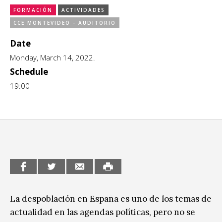
FORMACIÓN
ACTIVIDADES
CCE en el interior/libros
Exposiciones
CCE MONTEVIDEO - AUDITORIO
Espacio itinerante de lectura infantil
Formación
Date
Monday, March 14, 2022.
Género y Diversidad
Schedule
19:00
Infantil y Juvenil
Letras
Medio Ambiente
Música
Sin categoría
La despoblación en España es uno de los temas de
actualidad en las agendas políticas, pero no se