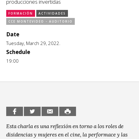
producciones invertidas
CCE en el interior/libros
Exposiciones
FORMACIÓN
ACTIVIDADES
Espacio itinerante de lectura infantil
CCE MONTEVIDEO - AUDITORIO
Formación
Date
Género y Diversidad
Tuesday, March 29, 2022.
Schedule
Infantil y Juvenil
19:00
Letras
Medio Ambiente
Música
Sin categoría
Esta charla es una reflexión en torno a los roles de
disidencias y mujeres en el cine, la performace y las