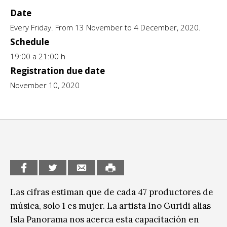
Date
CCE en el interior/libros
Exposiciones
Every Friday. From 13 November to 4 December, 2020.
Espacio itinerante de lectura infantil
Formación
Schedule
19:00 a 21:00 h
Género y Diversidad
Registration due date
Infantil y Juvenil
November 10, 2020
Letras
Medio Ambiente
Música
Sin categoría
Las cifras estiman que de cada 47 productores de
música, solo 1 es mujer. La artista Ino Guridi alias
Isla Panorama nos acerca esta capacitación en