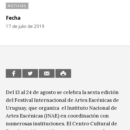
NOTICIAS
CCE en el interior/libros
Exposiciones
Fecha
Espacio itinerante de lectura infantil
Formación
17 de julio de 2019
Género y Diversidad
Infantil y Juvenil
Letras
Medio Ambiente
Música
Del 13 al 24 de agosto se celebra la sexta edición
Sin categoría
del Festival Internacional de Artes Escénicas de
Uruguay, que organiza el Instituto Nacional de
Artes Escénicas (INAE) en coordinación con
numerosas instituciones. El Centro Cultural de