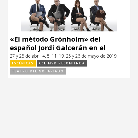
CCE en el interior/libros
Exposiciones
Espacio itinerante de lectura infantil
Formación
Género y Diversidad
«El método Grönholm» del
español Jordi Galcerán en el
Infantil y Juvenil
Teatro del Notariado
27 y 28 de abril, 4, 5, 11, 19, 25 y 26 de mayo de 2019.
Letras
ESCÉNICAS
CCE_MVD RECOMIENDA
TEATRO DEL NOTARIADO
Medio Ambiente
Música
Sin categoría