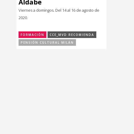
Aldabe
Música
Música
Viernes a domingos. Del 14 al 16 de agosto de
2020.
Sin categoría
Sin categoría
FORMACIÓN
CCE_MVD RECOMIENDA
PENSIÓN CULTURAL MILÁN