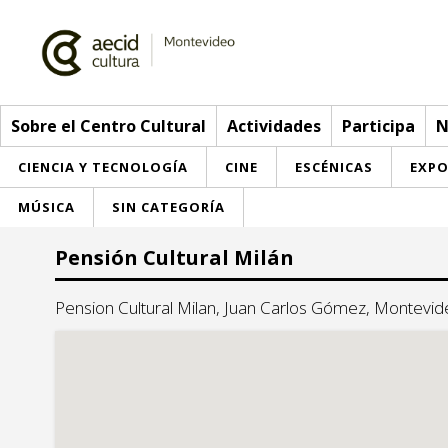
Sobre el Centro Cultural
Actividades
Participa
N
CIENCIA Y TECNOLOGÍA
CINE
ESCÉNICAS
EXPO
MÚSICA
SIN CATEGORÍA
Sobre el Centro Cultural
Pensión Cultural Milán
Red AECID
Actividades
Pension Cultural Milan, Juan Carlos Gómez, Montev
Equipo
> Ir a Actividades
Participa
Instalaciones
Esta semana
Envíanos tu propuesta
Noticias
Visítanos
Inscripciones
Buzón de sugerencias
Convocatorias