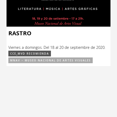
CCE en el interior/libros
Exposiciones
Espacio itinerante de lectura infantil
Formación
Género y Diversidad
RASTRO
Infantil y Juvenil
Viernes a domingos. Del 18 al 20 de septiembre de 2020.
Letras
CCE_MVD RECOMIENDA
MNAV – MUSEO NACIONAL DE ARTES VISUALES
Medio Ambiente
Música
Sin categoría