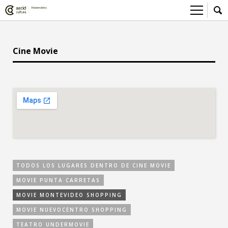
Sobre el Centro Cultural
Cine Movie
Red AECID
Actividades
Equipo
> Ir a Actividades
Participa
Instalaciones
Esta semana
Envíanos tu propuesta
Noticias
Visítanos
Inscripciones
Buzón de sugerencias
Convocatorias
> Ir a Convocatorias
Medios
Convocatorias CCE
Sala de Prensa
Mediateca
TODOS LOS LUGARES DENTRO DE CINE MOVIE
Convocatorias externas
CCE Medios
> Ir a Mediateca
Ciencia y Tecnología
MOVIE PUNTA CARRETAS
MOVIE MONTEVIDEO SHOPPING
Ludoteca
Cine
MOVIE NUEVOCENTRO SHOPPING
Comicteca
Escénicas
TEATRO UNDERMOVIE