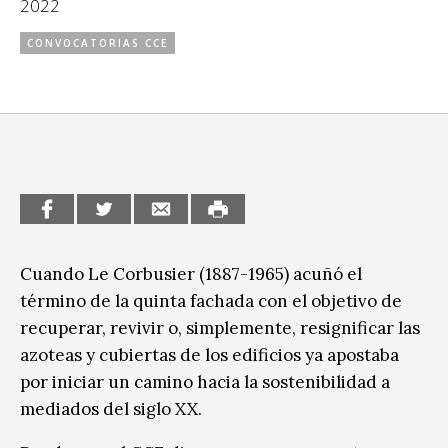
2022
CCE en el interior/libros
Exposiciones
CONVOCATORIAS CCE
Espacio itinerante de lectura infantil
Formación
Género y Diversidad
Infantil y Juvenil
Letras
Medio Ambiente
Cuando Le Corbusier (1887-1965) acuñó el
Música
término de la quinta fachada con el objetivo de
Sin categoría
recuperar, revivir o, simplemente, resignificar las
azoteas y cubiertas de los edificios ya apostaba
por iniciar un camino hacia la sostenibilidad a
mediados del siglo XX.