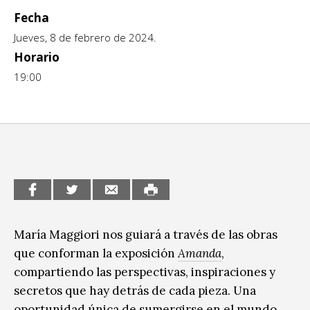
Fecha
CCE en el interior/libros
Exposiciones
Jueves, 8 de febrero de 2024.
Espacio itinerante de lectura infantil
Horario
Formación
19:00
Género y Diversidad
Infantil y Juvenil
Letras
Medio Ambiente
Música
María Maggiori nos guiará a través de las obras
Sin categoría
que conforman la exposición
Amanda
,
compartiendo las perspectivas, inspiraciones y
secretos que hay detrás de cada pieza. Una
oportunidad única de sumergirse en el mundo