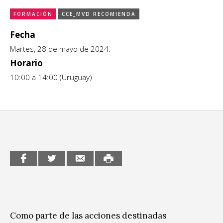
CCE en el interior/libros
FORMACIÓN
CCE_MVD RECOMIENDA
Exposiciones
Fecha
Espacio itinerante de lectura infantil
Formación
Martes, 28 de mayo de 2024.
Horario
Género y Diversidad
10:00 a 14:00 (Uruguay)
Infantil y Juvenil
Letras
Medio Ambiente
Música
Sin categoría
Como parte de las acciones destinadas