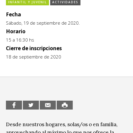
INFANTIL Y JUVENIL
ACTIVIDADES
CCE en el interior/libros
Exposiciones
Fecha
Espacio itinerante de lectura infantil
Formación
Sábado, 19 de septiembre de 2020.
Horario
Género y Diversidad
15 a 16:30 hs
Cierre de inscripciones
Infantil y Juvenil
18 de septiembre de 2020
Letras
Medio Ambiente
Música
Sin categoría
Desde nuestros hogares, solas/os o en familia,
aprovechando al máximo lo que nos ofrece la