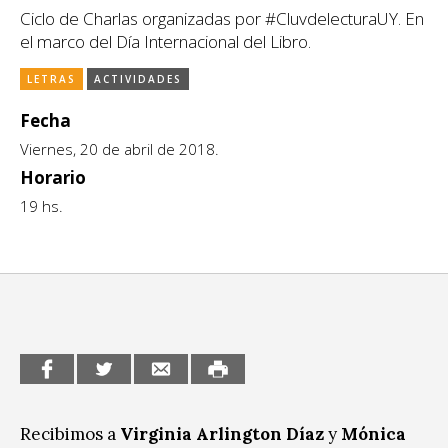
Ciclo de Charlas organizadas por #CluvdelecturaUY. En
CCE en el interior/libros
Exposiciones
el marco del Día Internacional del Libro.
Espacio itinerante de lectura infantil
Formación
LETRAS
ACTIVIDADES
Género y Diversidad
Fecha
Viernes, 20 de abril de 2018.
Infantil y Juvenil
Horario
19 hs.
Letras
Medio Ambiente
Música
Sin categoría
Recibimos a
Virginia Arlington Díaz
y
Mónica