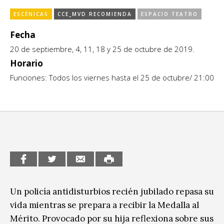
Escénicas
CCE en el interior/libros
ESCÉNICAS
CCE_MVD RECOMIENDA
ESPACIO TEATRO
Exposiciones
Fecha
Espacio itinerante de lectura infantil
Formación
20 de septiembre, 4, 11, 18 y 25 de octubre de 2019.
Horario
Género y Diversidad
Funciones: Todos los viernes hasta el 25 de octubre/ 21:00
Infantil y Juvenil
Letras
Medio Ambiente
Música
Sin categoría
Un policía antidisturbios recién jubilado repasa su
vida mientras se prepara a recibir la Medalla al
Mérito. Provocado por su hija reflexiona sobre sus