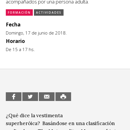
acompañados por una persona adulta.
CCE en el interior/libros
Exposiciones
FORMACIÓN
ACTIVIDADES
Espacio itinerante de lectura infantil
Fecha
Formación
Domingo, 17 de junio de 2018.
Género y Diversidad
Horario
De 15 a 17 hs.
Infantil y Juvenil
Letras
Medio Ambiente
Música
Sin categoría
¿Qué dice la vestimenta
superheróica? Basándose en una clasificación