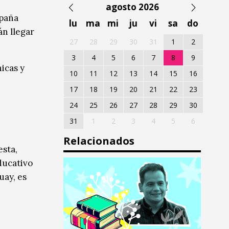
agosto 2026
spaña
lu
ma
mi
ju
vi
sa
do
án llegar
27
28
29
30
31
1
2
3
4
5
6
7
8
9
hicas y
10
11
12
13
14
15
16
17
18
19
20
21
22
23
24
25
26
27
28
29
30
31
1
2
3
4
5
6
Relacionados
esta,
ducativo
uay, es