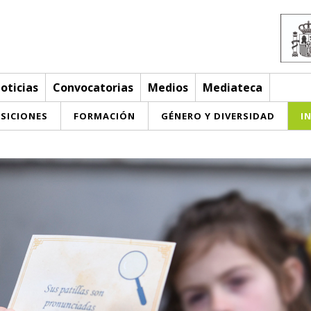
oticias
Convocatorias
Medios
Mediateca
SICIONES
FORMACIÓN
GÉNERO Y DIVERSIDAD
I