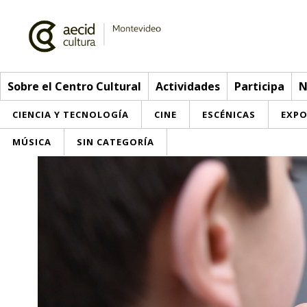
Sobre el Centro Cultural
Actividades
Participa
N
CIENCIA Y TECNOLOGÍA
CINE
ESCÉNICAS
EXPO
MÚSICA
SIN CATEGORÍA
Sobre el Centro Cultural
Red AECID
Actividades
Equipo
> Ir a Actividades
Participa
Instalaciones
Esta semana
Envíanos tu propuesta
Noticias
Visítanos
Inscripciones
Buzón de sugerencias
Convocatorias