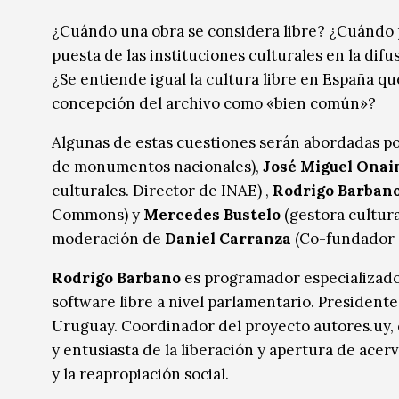
Música
Música
¿Cuándo una obra se considera libre? ¿Cuándo 
puesta de las instituciones culturales en la dif
Sin categoría
Sin categoría
¿Se entiende igual la cultura libre en España q
concepción del archivo como «bien común»?
Algunas de estas cuestiones serán abordadas p
de monumentos nacionales),
José Miguel Onai
culturales. Director de INAE) ,
Rodrigo Barban
Commons) y
Mercedes Bustelo
(gestora cultura 
moderación de
Daniel Carranza
(Co-fundador
Rodrigo Barbano
es programador especializado 
software libre a nivel parlamentario. Preside
Uruguay. Coordinador del proyecto autores.uy, d
y entusiasta de la liberación y apertura de acerv
y la reapropiación social.