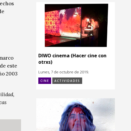
rechos
de
DIWO cinema (Hacer cine con
 marco
otrxs)
 de este
Lunes, 7 de octubre de 2019.
año 2003
CINE
ACTIVIDADES
ilidad,
cas