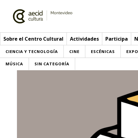
Sobre el Centro Cultural
Actividades
Participa
N
CIENCIA Y TECNOLOGÍA
CINE
ESCÉNICAS
EXPO
MÚSICA
SIN CATEGORÍA
Sobre el Centro Cultural
Red AECID
Actividades
Equipo
> Ir a Actividades
Participa
Instalaciones
Esta semana
Envíanos tu propuesta
Noticias
Visítanos
Inscripciones
Buzón de sugerencias
Convocatorias