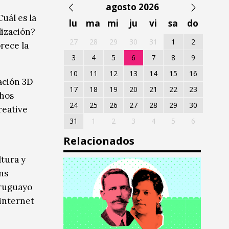
agosto 2026
uál es la
lu
ma
mi
ju
vi
sa
do
lización?
27
28
29
30
31
1
2
rece la
3
4
5
6
7
8
9
10
11
12
13
14
15
16
zación 3D
17
18
19
20
21
22
23
chos
24
25
26
27
28
29
30
reative
31
1
2
3
4
5
6
Relacionados
tura y
ns
uruguayo
 internet