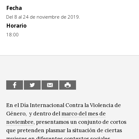
Escénicas
Fecha
CCE en el interior/libros
Exposiciones
Del 8 al 24 de noviembre de 2019.
Espacio itinerante de lectura infantil
Horario
Formación
18:00
Género y Diversidad
Infantil y Juvenil
Letras
Medio Ambiente
Música
En el Día Internacional Contra la Violencia de
Sin categoría
Género, y dentro del
marco del mes de
noviembre
, presentamos un conjunto de cortos
que pretenden plasmar la situación de ciertas
mujeres en diferentes contextos sociales.