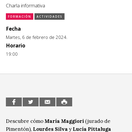
Charla informativa
CCE en el interior/libros
Exposiciones
FORMACIÓN
ACTIVIDADES
Espacio itinerante de lectura infantil
Formación
Fecha
Martes, 6 de febrero de 2024.
Género y Diversidad
Horario
Infantil y Juvenil
19:00
Letras
Medio Ambiente
Música
Sin categoría
Descubre cómo
María Maggiori
(jurado de
Pimentón),
Lourdes Silva
y
Lucía Pittaluga