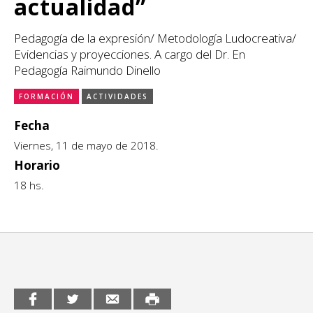
actualidad”
CCE en el interior/libros
Exposiciones
Pedagogía de la expresión/ Metodología Ludocreativa/
Espacio itinerante de lectura infantil
Evidencias y proyecciones. A cargo del Dr. En
Formación
Pedagogía Raimundo Dinello
Género y Diversidad
FORMACIÓN
ACTIVIDADES
Infantil y Juvenil
Fecha
Viernes, 11 de mayo de 2018.
Letras
Horario
Medio Ambiente
18 hs.
Música
Sin categoría