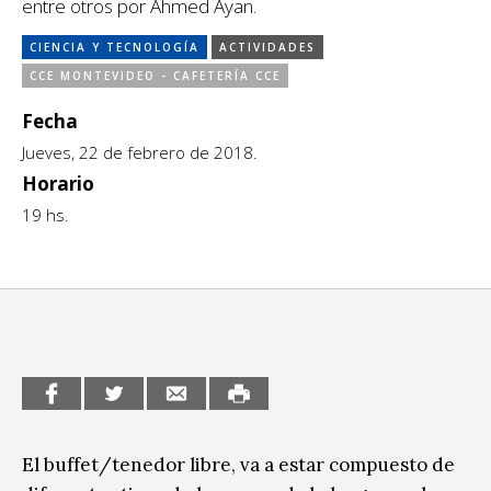
entre otros por Ahmed Ayan.
Escénicas
CCE en el interior/libros
CIENCIA Y TECNOLOGÍA
ACTIVIDADES
Exposiciones
Espacio itinerante de lectura infantil
CCE MONTEVIDEO - CAFETERÍA CCE
Formación
Fecha
Género y Diversidad
Jueves, 22 de febrero de 2018.
Horario
Infantil y Juvenil
19 hs.
Letras
Medio Ambiente
Música
Sin categoría
El buffet/tenedor libre, va a estar compuesto de