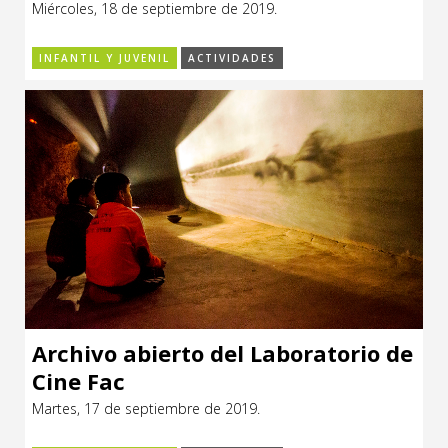
Miércoles, 18 de septiembre de 2019.
CCE en el interior/libros
Exposiciones
INFANTIL Y JUVENIL
ACTIVIDADES
Espacio itinerante de lectura infantil
Formación
Género y Diversidad
Infantil y Juvenil
Letras
Medio Ambiente
Música
Sin categoría
Archivo abierto del Laboratorio de
Cine Fac
Martes, 17 de septiembre de 2019.