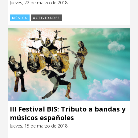
Jueves, 22 de marzo de 2018.
CCE en el interior/libros
Exposiciones
MÚSICA
ACTIVIDADES
Espacio itinerante de lectura infantil
Formación
Género y Diversidad
Infantil y Juvenil
Letras
Medio Ambiente
Música
Sin categoría
III Festival BIS: Tributo a bandas y
músicos españoles
Jueves, 15 de marzo de 2018.