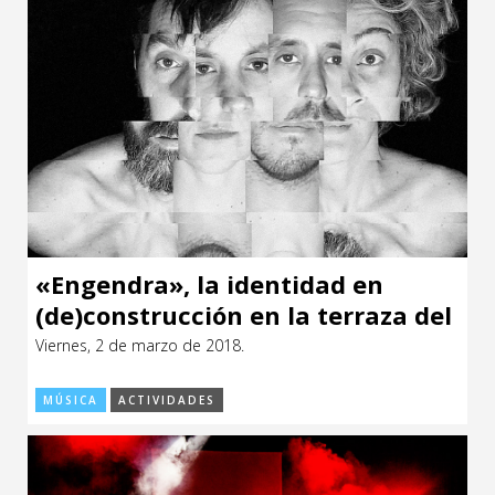
«Engendra», la identidad en
(de)construcción en la terraza del
CCE con MöR
Viernes, 2 de marzo de 2018.
MÚSICA
ACTIVIDADES