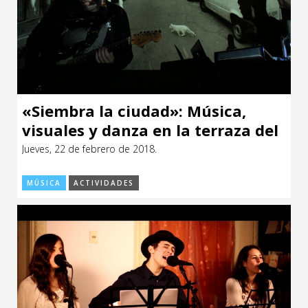
«Siembra la ciudad»: Música,
visuales y danza en la terraza del
CCE
Jueves, 22 de febrero de 2018.
MÚSICA
ACTIVIDADES