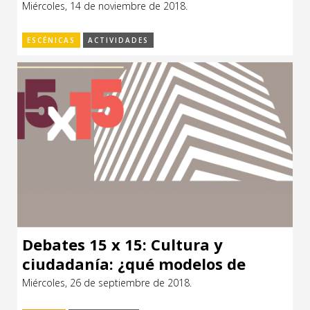
Miércoles, 14 de noviembre de 2018.
CCE en el interior/libros
Exposiciones
ESCÉNICAS
ACTIVIDADES
Espacio itinerante de lectura infantil
Formación
Género y Diversidad
Infantil y Juvenil
Letras
Medio Ambiente
Música
Sin categoría
Debates 15 x 15: Cultura y
ciudadanía: ¿qué modelos de
institucionalidad son posibles?
Miércoles, 26 de septiembre de 2018.