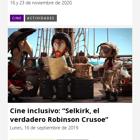
16 y 23 de noviembre de 2020.
CCE en el interior/libros
Exposiciones
CINE
ACTIVIDADES
Espacio itinerante de lectura infantil
Formación
Género y Diversidad
Infantil y Juvenil
Letras
Medio Ambiente
Música
Sin categoría
Cine inclusivo: “Selkirk, el
verdadero Robinson Crusoe”
Lunes, 16 de septiembre de 2019.