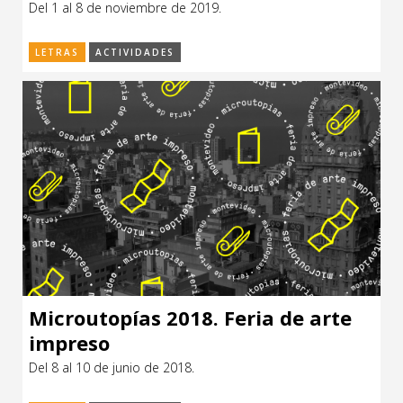
Del 1 al 8 de noviembre de 2019.
CCE en el interior/libros
Exposiciones
LETRAS
ACTIVIDADES
Espacio itinerante de lectura infantil
Formación
Género y Diversidad
Infantil y Juvenil
Letras
Medio Ambiente
Música
Sin categoría
Microutopías 2018. Feria de arte
impreso
Del 8 al 10 de junio de 2018.