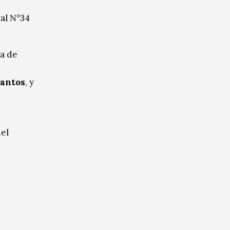
ral N°34
da de
Santos
, y
del