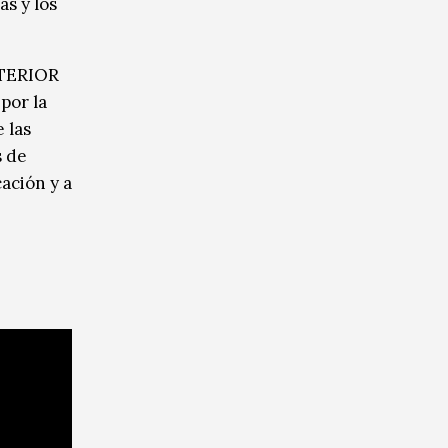
as y los
NTERIOR
por la
 las
s de
ación y a