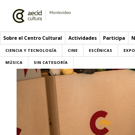
Sobre el Centro Cultural
Actividades
Participa
N
CIENCIA Y TECNOLOGÍA
CINE
ESCÉNICAS
EXPO
MÚSICA
SIN CATEGORÍA
Sobre el Centro Cultural
Red AECID
Actividades
Equipo
> Ir a Actividades
Participa
Instalaciones
Esta semana
Envíanos tu propuesta
Noticias
Visítanos
Inscripciones
Buzón de sugerencias
Convocatorias