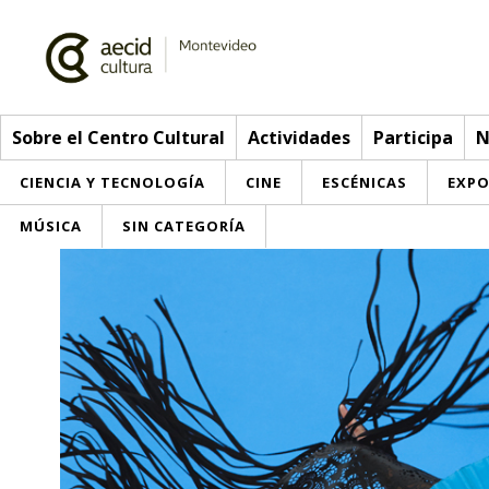
Sobre el Centro Cultural
Actividades
Participa
N
CIENCIA Y TECNOLOGÍA
CINE
ESCÉNICAS
EXPO
MÚSICA
SIN CATEGORÍA
Sobre el Centro Cultural
Red AECID
Actividades
Equipo
> Ir a Actividades
Participa
Instalaciones
Esta semana
Envíanos tu propuesta
Noticias
Visítanos
Inscripciones
Buzón de sugerencias
Convocatorias