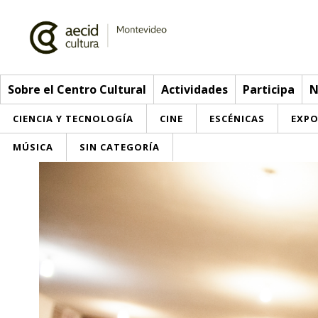
Sobre el Centro Cultural
Actividades
Participa
N
CIENCIA Y TECNOLOGÍA
CINE
ESCÉNICAS
EXPO
MÚSICA
SIN CATEGORÍA
Sobre el Centro Cultural
Red AECID
Actividades
Equipo
> Ir a Actividades
Participa
Instalaciones
Esta semana
Envíanos tu propuesta
Noticias
Visítanos
Inscripciones
Buzón de sugerencias
Convocatorias