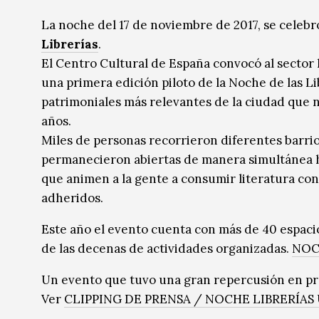
Música
Música
La noche del 17 de noviembre de 2017, se celeb
Librerías
.
Sin categoría
Sin categoría
El Centro Cultural de España convocó al sector 
una primera edición piloto de la Noche de las Lib
patrimoniales más relevantes de la ciudad que 
años.
Miles de personas recorrieron diferentes barrios
permanecieron abiertas de manera simultánea h
que animen a la gente a consumir literatura co
adheridos.
Este año el evento cuenta con más de 40 espacio
de las decenas de actividades organizadas.
NOC
Un evento que tuvo una gran repercusión en pr
Ver
CLIPPING DE PRENSA / NOCHE LIBRERÍAS