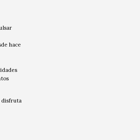
ulsar
sde hace
vidades
ntos
 disfruta