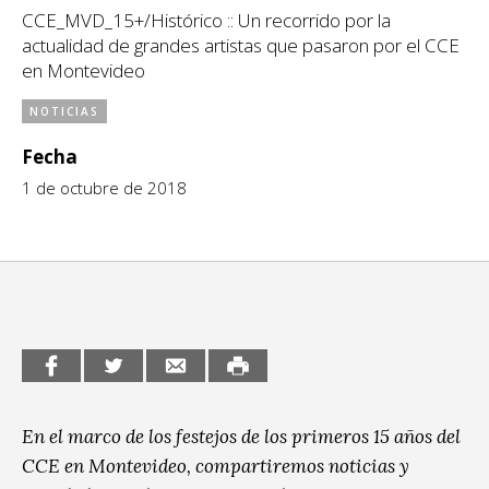
CCE_MVD_15+/Histórico :: Un recorrido por la
CCE en el interior/libros
Exposiciones
actualidad de grandes artistas que pasaron por el CCE
en Montevideo
Espacio itinerante de lectura infantil
Formación
NOTICIAS
Género y Diversidad
Fecha
Infantil y Juvenil
1 de octubre de 2018
Letras
Medio Ambiente
Música
Sin categoría
En el marco de los festejos de los primeros 15 años del
CCE en Montevideo, compartiremos noticias y