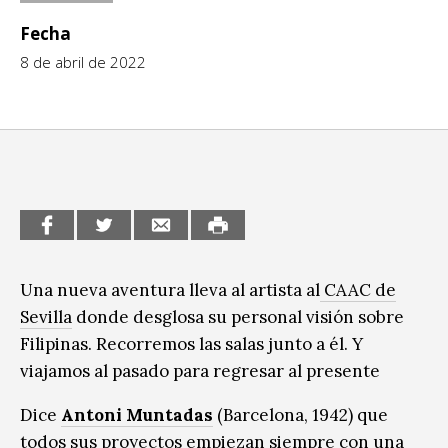
CCE en el interior/libros
Fecha
Exposiciones
8 de abril de 2022
Espacio itinerante de lectura infantil
Formación
Género y Diversidad
Infantil y Juvenil
Letras
Medio Ambiente
Música
Una nueva aventura lleva al artista al
CAAC de
Sevilla
donde desglosa su personal visión sobre
Sin categoría
Filipinas. Recorremos las salas junto a él. Y
viajamos al pasado para regresar al presente
Dice
Antoni Muntadas
(Barcelona, 1942) que
todos sus proyectos empiezan siempre con una