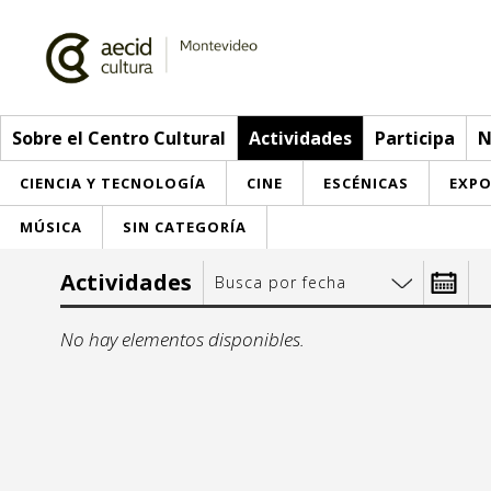
Sobre el Centro Cultural
Actividades
Participa
N
CIENCIA Y TECNOLOGÍA
CINE
ESCÉNICAS
EXPO
MÚSICA
SIN CATEGORÍA
Sobre el Centro Cultural
Actividades
Busca por fecha
Red AECID
Actividades
Desde:
No hay elementos disponibles.
Equipo
> Ir a Actividades
Participa
Instalaciones
Esta semana
Envíanos tu propuesta
Noticias
lu
m
Visítanos
Inscripciones
Buzón de sugerencias
Convocatorias
1
2