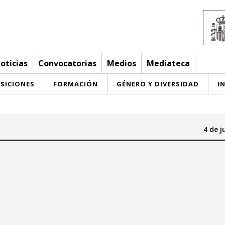
oticias
Convocatorias
Medios
Mediateca
SICIONES
FORMACIÓN
GÉNERO Y DIVERSIDAD
I
4 de j
Hasta:
junio 2026
junio 2026
a
mi
ju
vi
sa
do
lu
ma
mi
ju
vi
sa
do
3
4
5
6
7
1
2
3
4
5
6
7