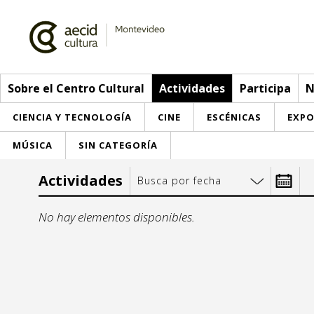
Sobre el Centro Cultural
Actividades
Participa
N
CIENCIA Y TECNOLOGÍA
CINE
ESCÉNICAS
EXPO
MÚSICA
SIN CATEGORÍA
Sobre el Centro Cultural
Actividades
Busca por fecha
Red AECID
Actividades
Desde:
No hay elementos disponibles.
Equipo
> Ir a Actividades
Participa
Instalaciones
Esta semana
Envíanos tu propuesta
Noticias
lu
m
Visítanos
Inscripciones
Buzón de sugerencias
Convocatorias
27
28