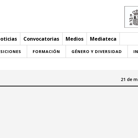
oticias
Convocatorias
Medios
Mediateca
SICIONES
FORMACIÓN
GÉNERO Y DIVERSIDAD
I
21 de m
Hasta:
mayo 2026
mayo 2026
a
mi
ju
vi
sa
do
lu
ma
mi
ju
vi
sa
do
29
30
27
28
29
30
1
2
3
1
2
3