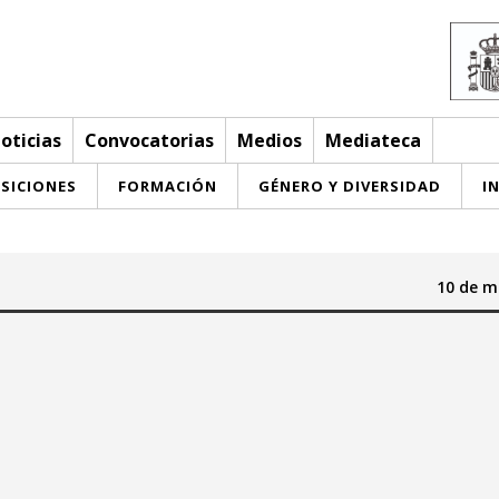
oticias
Convocatorias
Medios
Mediateca
SICIONES
FORMACIÓN
GÉNERO Y DIVERSIDAD
I
10 de m
Hasta:
mayo 2026
mayo 2026
a
mi
ju
vi
sa
do
lu
ma
mi
ju
vi
sa
do
29
30
27
28
29
30
1
2
3
1
2
3