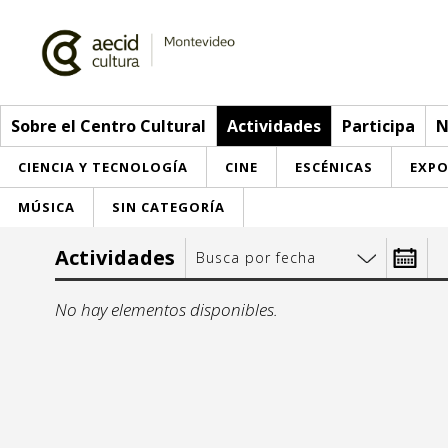
Sobre el Centro Cultural
Actividades
Participa
N
CIENCIA Y TECNOLOGÍA
CINE
ESCÉNICAS
EXPO
MÚSICA
SIN CATEGORÍA
Sobre el Centro Cultural
Actividades
Busca por fecha
Red AECID
Actividades
Desde:
No hay elementos disponibles.
Equipo
> Ir a Actividades
Participa
Instalaciones
Esta semana
Envíanos tu propuesta
Noticias
lu
m
Visítanos
Inscripciones
Buzón de sugerencias
Convocatorias
27
28