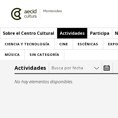
Sobre el Centro Cultural
Actividades
Participa
N
CIENCIA Y TECNOLOGÍA
CINE
ESCÉNICAS
EXPO
MÚSICA
SIN CATEGORÍA
Sobre el Centro Cultural
Actividades
Busca por fecha
Red AECID
Actividades
Desde:
No hay elementos disponibles.
Equipo
> Ir a Actividades
Participa
Instalaciones
Esta semana
Envíanos tu propuesta
Noticias
lu
m
Visítanos
Inscripciones
Buzón de sugerencias
Convocatorias
27
28