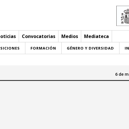
oticias
Convocatorias
Medios
Mediateca
SICIONES
FORMACIÓN
GÉNERO Y DIVERSIDAD
I
6 de m
Hasta:
mayo 2026
mayo 2026
a
mi
ju
vi
sa
do
lu
ma
mi
ju
vi
sa
do
29
30
27
28
29
30
1
2
3
1
2
3