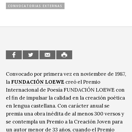
CONVOCATORIAS EXTERNAS
CCE en el interior/libros
Exposiciones
Espacio itinerante de lectura infantil
Formación
Género y Diversidad
Infantil y Juvenil
Letras
Medio Ambiente
Convocado por primera vez en noviembre de 1987,
la
FUND
ACIÓN
LOEWE
creó el Premio
Música
Internacional de Poesía FUNDACIÓN LOEWE con
Sin categoría
el fin de impulsar la calidad en la creación poética
en lengua castellana. Con carácter anual se
premia una obra inédita de al menos 300 versos y
se contempla un Premio a la Creación Joven para
un autor menor de 33 años, cuando el Premio