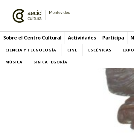
Sobre el Centro Cultural
Actividades
Participa
N
CIENCIA Y TECNOLOGÍA
CINE
ESCÉNICAS
EXPO
MÚSICA
SIN CATEGORÍA
Sobre el Centro Cultural
Red AECID
Actividades
Equipo
> Ir a Actividades
Participa
Instalaciones
Esta semana
Envíanos tu propuesta
Noticias
Visítanos
Inscripciones
Buzón de sugerencias
Convocatorias