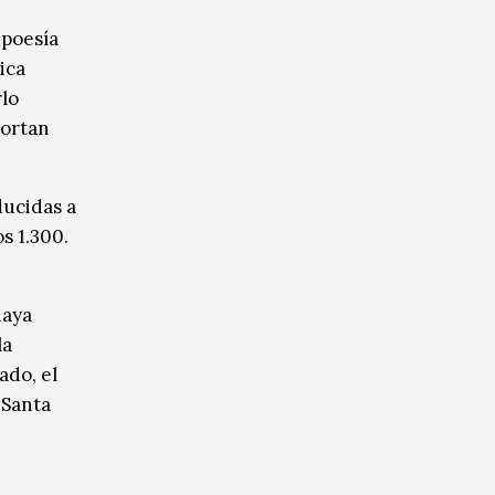
 poesía
ica
rlo
portan
ducidas a
s 1.300.
haya
la
ado, el
 Santa