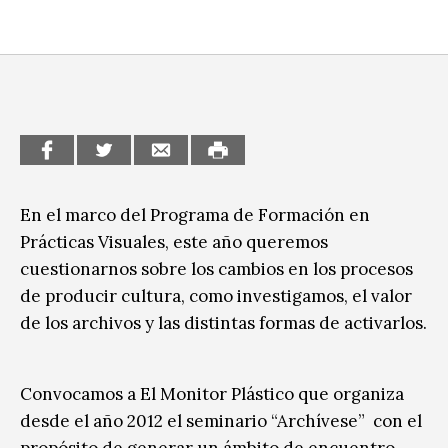
CCE en el interior/libros
Exposiciones
Espacio itinerante de lectura infantil
Formación
Género y Diversidad
Infantil y Juvenil
Letras
En el marco del Programa de Formación en
Prácticas Visuales, este año queremos
Medio Ambiente
cuestionarnos sobre los cambios en los procesos
Música
de producir cultura, como investigamos, el valor
de los archivos y las distintas formas de activarlos.
Sin categoría
Convocamos a El Monitor Plástico que organiza
desde el año 2012 el seminario “Archívese”
con el
propósito de generar un ámbito de encuentro,